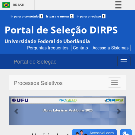
BRASIL
Simplifique!
Ir para o conteúdo
1
Ir para o menu
2
Ir para o rodapé
3
Comunica BR
Portal de Seleção DIRPS
Participe
Universidade Federal de Uberlândia
Acesso à informação
Perguntas frequentes
Contato
Acesso a Sistemas
Legislação
Portal de Seleção
Canais
Toggl
navig
Processos Seletivos
Toggle
navigation
Previous
Next
Obras Literárias Vestibular 2026