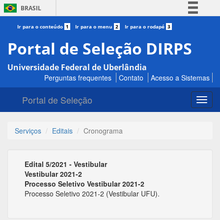
BRASIL
Simplifique!
Ir para o conteúdo
1
Ir para o menu
2
Ir para o rodapé
3
Comunica BR
Portal de Seleção DIRPS
Participe
Universidade Federal de Uberlândia
Acesso à informação
Perguntas frequentes
Contato
Acesso a Sistemas
Legislação
Portal de Seleção
Canais
Toggl
navig
Serviços
Editais
Cronograma
Edital 5/2021 - Vestibular
Vestibular 2021-2
Processo Seletivo Vestibular 2021-2
Processo Seletivo 2021-2 (Vestibular UFU).