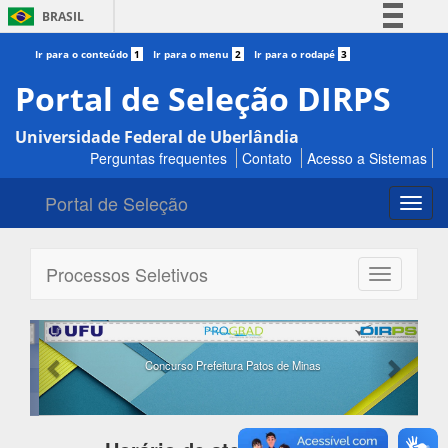
BRASIL
Simplifique!
Ir para o conteúdo
1
Ir para o menu
2
Ir para o rodapé
3
Comunica BR
Portal de Seleção DIRPS
Participe
Universidade Federal de Uberlândia
Acesso à informação
Perguntas frequentes
Contato
Acesso a Sistemas
Legislação
Portal de Seleção
Canais
Toggl
navig
Processos Seletivos
Toggle
navigation
Previous
Next
Concurso Prefeitura Patos de Minas