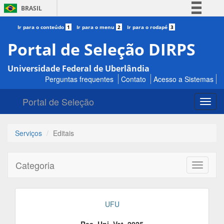
BRASIL
Simplifique!
Ir para o conteúdo
1
Ir para o menu
2
Ir para o rodapé
3
Comunica BR
Portal de Seleção DIRPS
Participe
Universidade Federal de Uberlândia
Acesso à informação
Perguntas frequentes
Contato
Acesso a Sistemas
Legislação
Portal de Seleção
Canais
Toggl
navig
Serviços
Editais
Categoria
Toggle
navigati
UFU