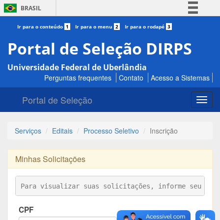
BRASIL
Simplifique!
Ir para o conteúdo
1
Ir para o menu
2
Ir para o rodapé
3
Comunica BR
Portal de Seleção DIRPS
Participe
Universidade Federal de Uberlândia
Acesso à informação
Perguntas frequentes
Contato
Acesso a Sistemas
Legislação
Portal de Seleção
Canais
Toggl
navig
Serviços
Editais
Processo Seletivo
Inscrição
Minhas Solicitações
Para visualizar suas solicitações, informe seu CPF
CPF