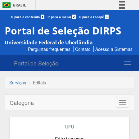
BRASIL
Simplifique!
Ir para o conteúdo
1
Ir para o menu
2
Ir para o rodapé
3
Comunica BR
Portal de Seleção DIRPS
Participe
Universidade Federal de Uberlândia
Acesso à informação
Perguntas frequentes
Contato
Acesso a Sistemas
Legislação
Portal de Seleção
Canais
Toggl
navig
Serviços
Editais
Categoria
Toggle
navigati
UFU