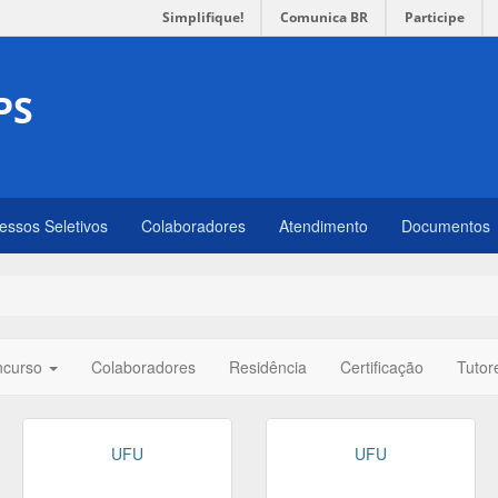
Simplifique!
Comunica BR
Participe
PS
essos Seletivos
Colaboradores
Atendimento
Documentos
ncurso
Colaboradores
Residência
Certificação
Tutor
UFU
UFU