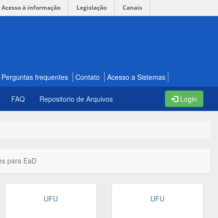
Acesso à informação
Legislação
Canais
Perguntas frequentes
Contato
Acesso a Sistemas
FAQ
Repositorio de Arquivos
Login
es para EaD
UFU
UFU