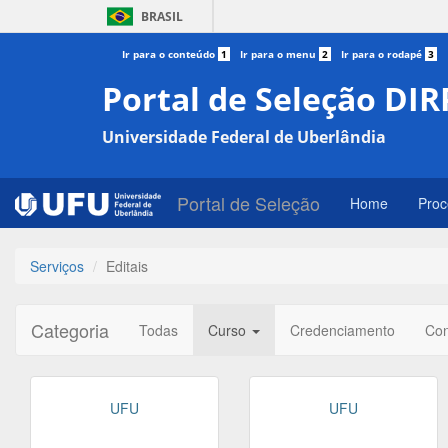
BRASIL
Ir para o conteúdo
1
Ir para o menu
2
Ir para o rodapé
3
Portal de Seleção DIR
Universidade Federal de Uberlândia
Portal de Seleção
Home
Proc
Serviços
Editais
Categoria
Todas
Curso
Credenciamento
Co
UFU
UFU