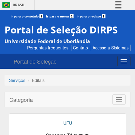
BRASIL
Simplifique!
Ir para o conteúdo
1
Ir para o menu
2
Ir para o rodapé
3
Comunica BR
Portal de Seleção DIRPS
Participe
Universidade Federal de Uberlândia
Acesso à informação
Perguntas frequentes
Contato
Acesso a Sistemas
Legislação
Portal de Seleção
Canais
Toggl
navig
Serviços
Editais
Categoria
Toggle
navigati
UFU