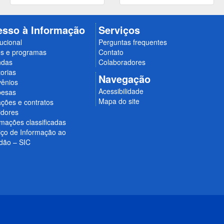
esso à Informação
Serviços
tucional
Perguntas frequentes
s e programas
Contato
ndas
Colaboradores
orias
Navegação
ênios
Acessibilidade
esas
Mapa do site
ações e contratos
idores
rmações classificadas
iço de Informação ao
dão – SIC