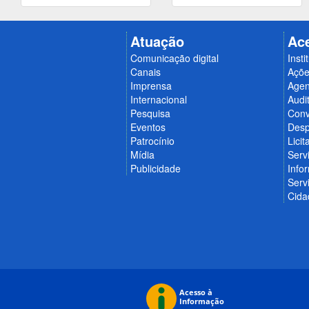
Atuação
Ac
Comunicação digital
Insti
Canais
Açõe
Imprensa
Age
Internacional
Audit
Pesquisa
Conv
Eventos
Desp
Patrocínio
Licit
Mídia
Serv
Publicidade
Info
Serv
Cida