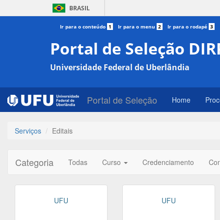
BRASIL
Ir para o conteúdo
1
Ir para o menu
2
Ir para o rodapé
3
Portal de Seleção DIR
Universidade Federal de Uberlândia
Portal de Seleção
Home
Proc
Serviços
Editais
Categoria
Todas
Curso
Credenciamento
Co
UFU
UFU