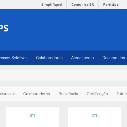
Simplifique!
Comunica BR
Participe
PS
essos Seletivos
Colaboradores
Atendimento
Documentos
ncurso
Colaboradores
Residência
Certificação
Tutor
UFU
UFU