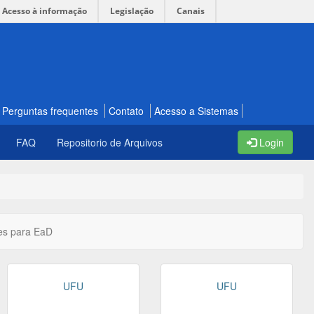
Acesso à informação
Legislação
Canais
Perguntas frequentes
Contato
Acesso a Sistemas
FAQ
Repositorio de Arquivos
Login
es para EaD
UFU
UFU