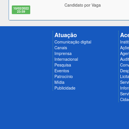
Candidato por Vaga
10/02/2022
23:59
Atuação
Ac
Comunicação digital
Insti
Canais
Açõe
Imprensa
Age
Internacional
Audit
Pesquisa
Conv
Eventos
Desp
Patrocínio
Licit
Mídia
Serv
Publicidade
Info
Serv
Cida