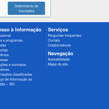
Deferimento de
Inscrições
esso à Informação
Serviços
tucional
Perguntas frequentes
s e programas
Contato
ndas
Colaboradores
orias
Navegação
ênios
Acessibilidade
esas
Mapa do site
ações e contratos
idores
rmações classificadas
iço de Informação ao
dão – SIC