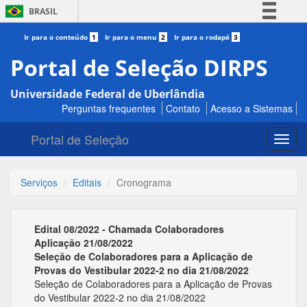
BRASIL
Simplifique!
Ir para o conteúdo
1
Ir para o menu
2
Ir para o rodapé
3
Comunica BR
Portal de Seleção DIRPS
Participe
Universidade Federal de Uberlândia
Acesso à informação
Perguntas frequentes
Contato
Acesso a Sistemas
Legislação
Portal de Seleção
Canais
Toggl
navig
Serviços
Editais
Cronograma
Edital 08/2022 - Chamada Colaboradores
Aplicação 21/08/2022
Seleção de Colaboradores para a Aplicação de
Provas do Vestibular 2022-2 no dia 21/08/2022
Seleção de Colaboradores para a Aplicação de Provas
do Vestibular 2022-2 no dia 21/08/2022