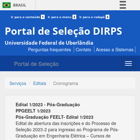
BRASIL
Simplifique!
Ir para o conteúdo
1
Ir para o menu
2
Ir para o rodapé
3
Comunica BR
Portal de Seleção DIRPS
Participe
Universidade Federal de Uberlândia
Acesso à informação
Perguntas frequentes
Contato
Acesso a Sistemas
Legislação
Portal de Seleção
Canais
Toggl
navig
Serviços
Editais
Cronograma
Edital 1/2023 - Pós-Graduação
PPGEELT 1/2023
Pós-Graduação FEELT- Edital 1/2023
Edital de abertura das inscrições e do Processo de
Seleção 2023-2 para ingresso ao Programa de Pós-
Graduação em Engenharia Elétrica – Cursos de