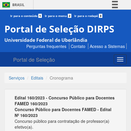
BRASIL
Simplifique!
Ir para o conteúdo
1
Ir para o menu
2
Ir para o rodapé
3
Comunica BR
Portal de Seleção DIRPS
Participe
Universidade Federal de Uberlândia
Acesso à informação
Perguntas frequentes
Contato
Acesso a Sistemas
Legislação
Portal de Seleção
Canais
Toggl
navig
Serviços
Editais
Cronograma
Edital 160/2023 - Concurso Público para Docentes
FAMED 160/2023
Concurso Público para Docentes FAMED - Edital
Nº 160/2023
Concurso público para contratação de professor(a)
efetivo(a).