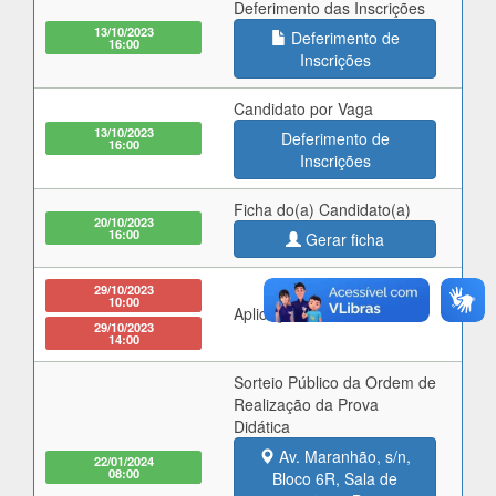
Deferimento das Inscrições
13/10/2023
Deferimento de
16:00
Inscrições
Candidato por Vaga
13/10/2023
Deferimento de
16:00
Inscrições
Ficha do(a) Candidato(a)
20/10/2023
16:00
Gerar ficha
29/10/2023
10:00
Aplicação da Prova Escrita
29/10/2023
14:00
Sorteio Público da Ordem de
Realização da Prova
Didática
Av. Maranhão, s/n,
22/01/2024
08:00
Bloco 6R, Sala de