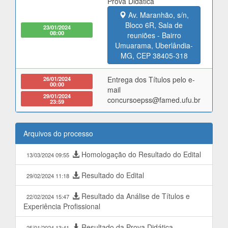
Prova Didática
Av. Maranhão, s/n,
Bloco 6R, Sala de
23/01/2024
08:00
reuniões - Bairro
Umuarama, Uberlândia-
MG, CEP 38405-318
26/01/2024
Entrega dos Títulos pelo e-
00:00
mail
29/01/2024
concursoepss@famed.ufu.br
23:59
Arquivos do processo
Homologação do Resultado do Edital
13/03/2024 09:55
Resultado do Edital
29/02/2024 11:18
Resultado da Análise de Títulos e
22/02/2024 15:47
Experiência Profissional
Resultado da Prova Didática
25/01/2024 13:41