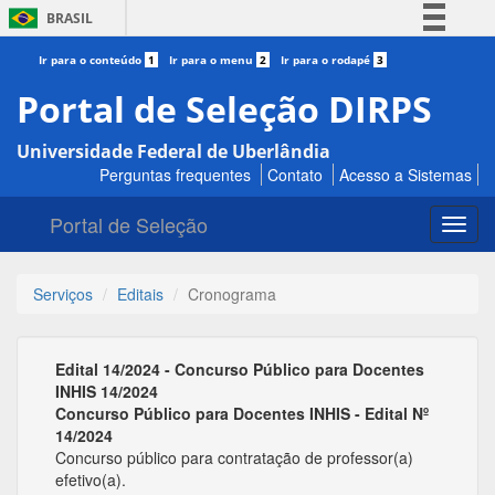
BRASIL
Simplifique!
Ir para o conteúdo
1
Ir para o menu
2
Ir para o rodapé
3
Comunica BR
Portal de Seleção DIRPS
Participe
Universidade Federal de Uberlândia
Acesso à informação
Perguntas frequentes
Contato
Acesso a Sistemas
Legislação
Portal de Seleção
Canais
Toggl
navig
Serviços
Editais
Cronograma
Edital 14/2024 - Concurso Público para Docentes
INHIS 14/2024
Concurso Público para Docentes INHIS - Edital Nº
14/2024
Concurso público para contratação de professor(a)
efetivo(a).