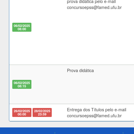
prova didática pelo e-mail
concursoepss@famed.ufu.br
06/02/2025
08:00
Prova didática
06/02/2025
08:15
Entrega dos Títulos pelo e-mail
26/02/2025
28/02/2025
00:00
23:59
concursoepss@famed.ufu.br