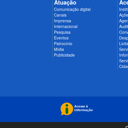
Atuação
Ac
Comunicação digital
Insti
Canais
Açõe
Imprensa
Age
Internacional
Audit
Pesquisa
Conv
Eventos
Desp
Patrocínio
Licit
Mídia
Serv
Publicidade
Info
Serv
Cida
C