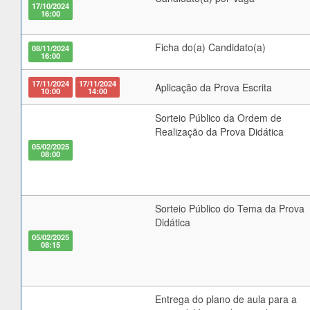
17/10/2024
16:00
Ficha do(a) Candidato(a)
08/11/2024
16:00
17/11/2024
17/11/2024
Aplicação da Prova Escrita
10:00
14:00
Sorteio Público da Ordem de
Realização da Prova Didática
05/02/2025
08:00
Sorteio Público do Tema da Prova
Didática
05/02/2025
08:15
Entrega do plano de aula para a