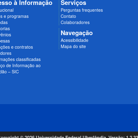
esso à Informação
Serviços
tucional
Perguntas frequentes
s e programas
Contato
ndas
Colaboradores
orias
Navegação
ênios
Acessibilidade
esas
Mapa do site
ações e contratos
idores
rmações classificadas
iço de Informação ao
dão – SIC
opyright © 2026 Universidade Federal Uberlândia. Versão: 1.2.3