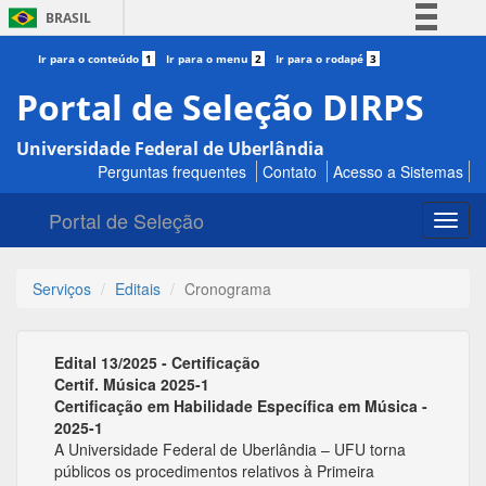
BRASIL
Simplifique!
Ir para o conteúdo
1
Ir para o menu
2
Ir para o rodapé
3
Comunica BR
Portal de Seleção DIRPS
Participe
Universidade Federal de Uberlândia
Acesso à informação
Perguntas frequentes
Contato
Acesso a Sistemas
Legislação
Portal de Seleção
Canais
Toggl
navig
Serviços
Editais
Cronograma
Edital 13/2025 - Certificação
Certif. Música 2025-1
Certificação em Habilidade Específica em Música -
2025-1
A Universidade Federal de Uberlândia – UFU torna
públicos os procedimentos relativos à Primeira