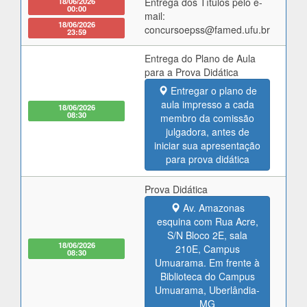
18/06/2026
Entrega dos Títulos pelo e-
00:00
mail:
18/06/2026
concursoepss@famed.ufu.br
23:59
Entrega do Plano de Aula
para a Prova Didática
Entregar o plano de
aula impresso a cada
18/06/2026
08:30
membro da comissão
julgadora, antes de
iniciar sua apresentação
para prova didática
Prova Didática
Av. Amazonas
esquina com Rua Acre,
S/N Bloco 2E, sala
18/06/2026
210E, Campus
08:30
Umuarama. Em frente à
Biblioteca do Campus
Umuarama, Uberlândia-
MG