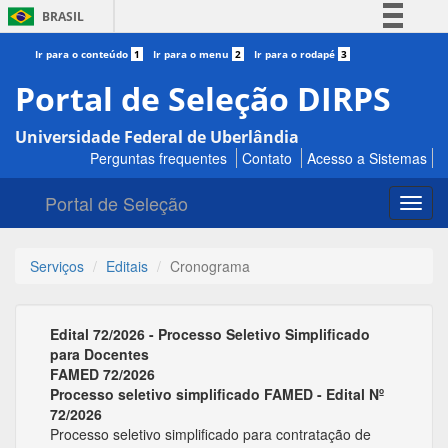
BRASIL
Simplifique!
Ir para o conteúdo
1
Ir para o menu
2
Ir para o rodapé
3
Comunica BR
Portal de Seleção DIRPS
Participe
Universidade Federal de Uberlândia
Acesso à informação
Perguntas frequentes
Contato
Acesso a Sistemas
Legislação
Portal de Seleção
Canais
Toggl
navig
Serviços
Editais
Cronograma
Edital 72/2026 - Processo Seletivo Simplificado
para Docentes
FAMED 72/2026
Processo seletivo simplificado FAMED - Edital Nº
72/2026
Processo seletivo simplificado para contratação de