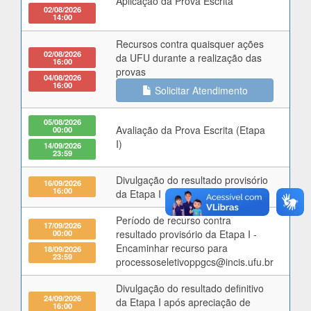
Aplicação da Prova Escrita
02/08/2026
14:00
Recursos contra quaisquer ações
02/08/2026
da UFU durante a realização das
16:00
provas
04/08/2026
16:00
Solicitar Atendimento
05/08/2026
Avaliação da Prova Escrita (Etapa
00:00
I)
14/09/2026
23:59
Divulgação do resultado provisório
16/09/2026
16:00
da Etapa I
Período de recurso contra
17/09/2026
00:00
resultado provisório da Etapa I -
Encaminhar recurso para
18/09/2026
23:59
processoseletivoppgcs@incis.ufu.br
Divulgação do resultado definitivo
24/09/2026
da Etapa I após apreciação de
16:00