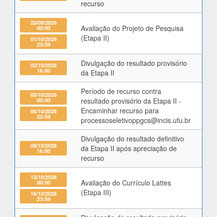
recurso
25/09/2026
Avaliação do Projeto de Pesquisa
00:00
(Etapa II)
01/10/2026
23:59
Divulgação do resultado provisório
02/10/2026
16:00
da Etapa II
Período de recurso contra
05/10/2026
00:00
resultado provisório da Etapa II -
Encaminhar recurso para
06/10/2026
23:59
processoseletivoppgcs@incis.ufu.br
Divulgação do resultado definitivo
09/10/2026
da Etapa II após apreciação de
16:00
recurso
13/10/2026
Avaliação do Currículo Lattes
00:00
(Etapa III)
16/10/2026
23:59