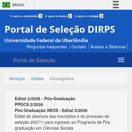
BRASIL
Simplifique!
Ir para o conteúdo
1
Ir para o menu
2
Ir para o rodapé
3
Comunica BR
Portal de Seleção DIRPS
Participe
Universidade Federal de Uberlândia
Acesso à informação
Perguntas frequentes
Contato
Acesso a Sistemas
Legislação
Portal de Seleção
Canais
Toggl
navig
Serviços
Editais
Cronograma
Edital 2/2026 - Pós-Graduação
PPGCS 2/2026
Pós-Graduação INCIS - Edital 2/2026
Edital de abertura das inscrições e do processo de
seleção 2027/1 para ingresso ao Programa de Pós-
graduação em Ciências Sociais