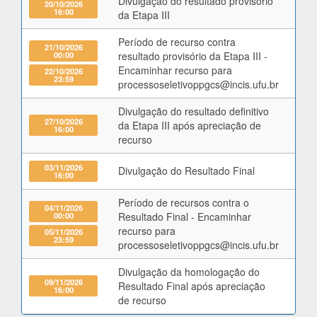
Divulgação do resultado provisório
20/10/2026
16:00
da Etapa III
Período de recurso contra
21/10/2026
00:00
resultado provisório da Etapa III -
Encaminhar recurso para
22/10/2026
23:59
processoseletivoppgcs@incis.ufu.br
Divulgação do resultado definitivo
27/10/2026
da Etapa III após apreciação de
16:00
recurso
03/11/2026
Divulgação do Resultado Final
16:00
Período de recursos contra o
04/11/2026
00:00
Resultado Final - Encaminhar
recurso para
05/11/2026
23:59
processoseletivoppgcs@incis.ufu.br
Divulgação da homologação do
09/11/2026
Resultado Final após apreciação
16:00
de recurso