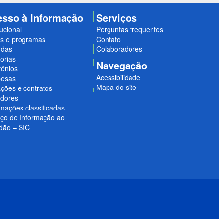
esso à Informação
Serviços
tucional
Perguntas frequentes
s e programas
Contato
ndas
Colaboradores
orias
Navegação
ênios
Acessibilidade
esas
Mapa do site
ações e contratos
idores
rmações classificadas
iço de Informação ao
dão – SIC