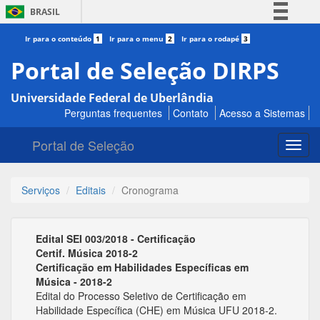
BRASIL
Simplifique!
Ir para o conteúdo
1
Ir para o menu
2
Ir para o rodapé
3
Comunica BR
Portal de Seleção DIRPS
Participe
Universidade Federal de Uberlândia
Acesso à informação
Perguntas frequentes
Contato
Acesso a Sistemas
Legislação
Portal de Seleção
Canais
Toggl
navig
Serviços
Editais
Cronograma
Edital SEI 003/2018 - Certificação
Certif. Música 2018-2
Certificação em Habilidades Específicas em
Música - 2018-2
Edital do Processo Seletivo de Certificação em
Habilidade Específica (CHE) em Música UFU 2018-2.