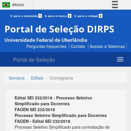
BRASIL
Simplifique!
Ir para o conteúdo
1
Ir para o menu
2
Ir para o rodapé
3
Comunica BR
Portal de Seleção DIRPS
Participe
Universidade Federal de Uberlândia
Acesso à informação
Perguntas frequentes
Contato
Acesso a Sistemas
Legislação
Portal de Seleção
Canais
Toggl
navig
Serviços
Editais
Cronograma
Edital SEI 232/2018 - Processo Seletivo
Simplificado para Docentes
FAGEN SEI 232/2018
Processo Seletivo Simplificado para Docentes
FAGEN - Edital SEI 232/2018
Processo Seletivo Simplificado para contratação de