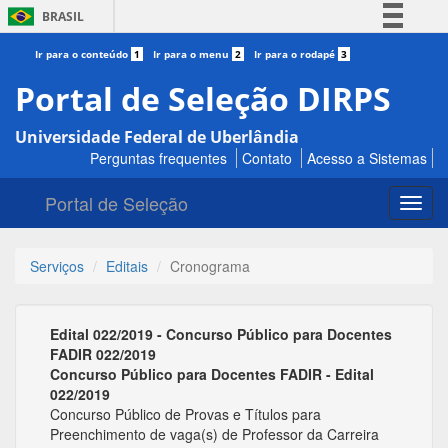
BRASIL
Simplifique!
Ir para o conteúdo
1
Ir para o menu
2
Ir para o rodapé
3
Comunica BR
Portal de Seleção DIRPS
Participe
Universidade Federal de Uberlândia
Acesso à informação
Perguntas frequentes
Contato
Acesso a Sistemas
Legislação
Portal de Seleção
Canais
Toggl
navig
Serviços
Editais
Cronograma
Edital 022/2019 - Concurso Público para Docentes
FADIR 022/2019
Concurso Público para Docentes FADIR - Edital
022/2019
Concurso Público de Provas e Títulos para
Preenchimento de vaga(s) de Professor da Carreira