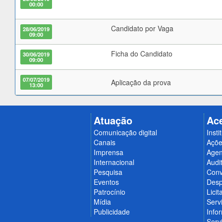
00:00
Candidato por Vaga
28/06/2019
09:00
Ficha do Candidato
30/06/2019
09:00
07/07/2019
Aplicação da prova
13:00
Atuação
Ac
Comunicação digital
Insti
Canais
Açõe
Imprensa
Age
Internacional
Audit
Pesquisa
Conv
Eventos
Desp
Patrocínio
Licit
Mídia
Serv
Publicidade
Info
Serv