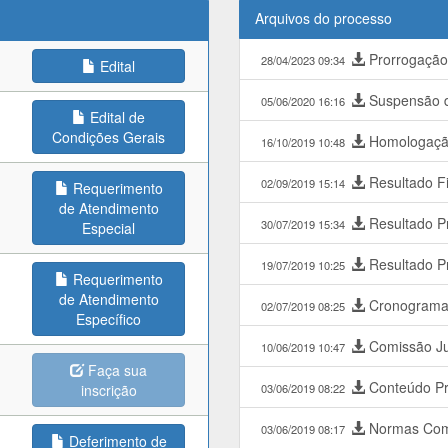
Arquivos do processo
Prorrogação 
28/04/2023 09:34
Edital
Suspensão d
05/06/2020 16:16
Edital de
Condições Gerais
Homologação
16/10/2019 10:48
Resultado Fi
02/09/2019 15:14
Requerimento
de Atendimento
Resultado Pr
30/07/2019 15:34
Especial
Resultado Pr
19/07/2019 10:25
Requerimento
de Atendimento
Cronogram
02/07/2019 08:25
Específico
Comissão Ju
10/06/2019 10:47
Faça sua
Conteúdo Pr
inscrição
03/06/2019 08:22
Normas Com
03/06/2019 08:17
Deferimento de