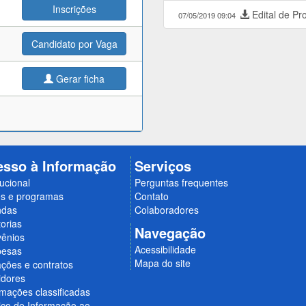
Inscrições
Edital de Pr
07/05/2019 09:04
Candidato por Vaga
Gerar ficha
esso à Informação
Serviços
tucional
Perguntas frequentes
s e programas
Contato
ndas
Colaboradores
orias
Navegação
ênios
Acessibilidade
esas
Mapa do site
ações e contratos
idores
rmações classificadas
iço de Informação ao