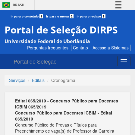
BRASIL
Simplifique!
Ir para o conteúdo
1
Ir para o menu
2
Ir para o rodapé
3
Comunica BR
Portal de Seleção DIRPS
Participe
Universidade Federal de Uberlândia
Acesso à informação
Perguntas frequentes
Contato
Acesso a Sistemas
Legislação
Portal de Seleção
Canais
Toggl
navig
Serviços
Editais
Cronograma
Edital 065/2019 - Concurso Público para Docentes
ICBIM 065/2019
Concurso Público para Docentes ICBIM - Edital
065/2019
Concurso Público de Provas e Títulos para
Preenchimento de vaga(s) de Professor da Carreira