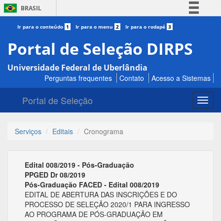
BRASIL
Simplifique!
Ir para o conteúdo
1
Ir para o menu
2
Ir para o rodapé
3
Comunica BR
Portal de Seleção DIRPS
Participe
Universidade Federal de Uberlândia
Acesso à informação
Perguntas frequentes
Contato
Acesso a Sistemas
Legislação
Portal de Seleção
Canais
Toggl
navig
Serviços
Editais
Cronograma
Edital 008/2019 - Pós-Graduação
PPGED Dr 08/2019
Pós-Graduação FACED - Edital 008/2019
EDITAL DE ABERTURA DAS INSCRIÇÕES E DO
PROCESSO DE SELEÇÃO 2020/1 PARA INGRESSO
AO PROGRAMA DE PÓS-GRADUAÇÃO EM