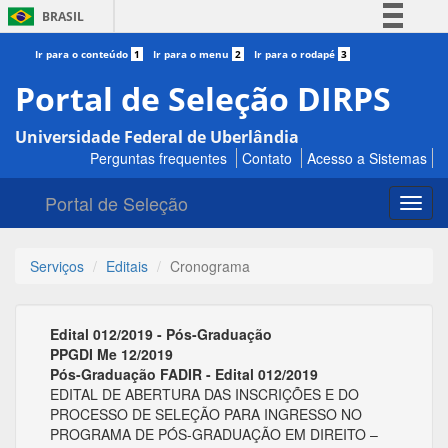
BRASIL
Simplifique!
Ir para o conteúdo
1
Ir para o menu
2
Ir para o rodapé
3
Comunica BR
Portal de Seleção DIRPS
Participe
Universidade Federal de Uberlândia
Acesso à informação
Perguntas frequentes
Contato
Acesso a Sistemas
Legislação
Portal de Seleção
Canais
Toggl
navig
Serviços
Editais
Cronograma
Edital 012/2019 - Pós-Graduação
PPGDI Me 12/2019
Pós-Graduação FADIR - Edital 012/2019
EDITAL DE ABERTURA DAS INSCRIÇÕES E DO
PROCESSO DE SELEÇÃO PARA INGRESSO NO
PROGRAMA DE PÓS-GRADUAÇÃO EM DIREITO –