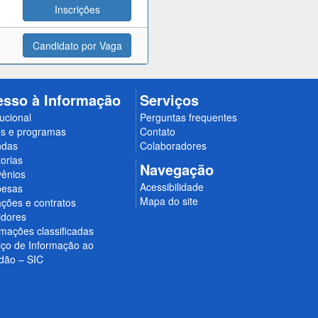
Inscrições
Candidato por Vaga
esso à Informação
Serviços
tucional
Perguntas frequentes
s e programas
Contato
ndas
Colaboradores
orias
Navegação
ênios
Acessibilidade
esas
Mapa do site
ações e contratos
idores
rmações classificadas
iço de Informação ao
dão – SIC