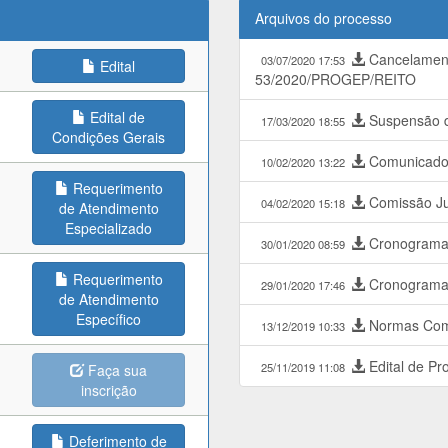
Arquivos do processo
Cancelament
03/07/2020 17:53
Edital
53/2020/PROGEP/REITO
Edital de
Suspensão d
17/03/2020 18:55
Condições Gerais
Comunicado 
10/02/2020 13:22
Requerimento
Comissão Ju
04/02/2020 15:18
de Atendimento
Especializado
Cronograma 
30/01/2020 08:59
Requerimento
Cronogram
29/01/2020 17:46
de Atendimento
Específico
Normas Com
13/12/2019 10:33
Edital de Pr
25/11/2019 11:08
Faça sua
inscrição
Deferimento de